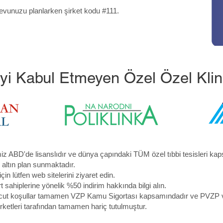
evunuzu planlarken şirket kodu #111.
yi Kabul Etmeyen Özel Özel Klini
miz ABD'de lisanslıdır ve dünya çapındaki TÜM özel tıbbi tesisleri ka
r altın plan sunmaktadır.
çin lütfen web sitelerini ziyaret edin.
 sahiplerine yönelik %50 indirim hakkında bilgi alın.
t koşullar tamamen VZP Kamu Sigortası kapsamındadır ve PVZP v
irketleri tarafından tamamen hariç tutulmuştur.