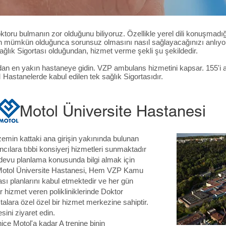
ktoru bulmanın zor olduğunu biliyoruz. Özellikle yerel dili konuşmadığ
inin mümkün olduğunca sorunsuz olmasını nasıl sağlayacağınızı anlıyor
ık Sigortası olduğundan, hizmet verme şekli şu şekildedir.
rudan en yakın hastaneye gidin. VZP ambulans hizmetini kapsar. 155'i 
astanelerde kabul edilen tek sağlık Sigortasıdır.
Motol Üniversite Hastanesi
zemin kattaki ana girişin yakınında bulunan
cılara tıbbi konsiyerj hizmetleri sunmaktadır
devu planlama konusunda bilgi almak için
n. Motol Üniversite Hastanesi, Hem VZP Kamu
ı planlarını kabul etmektedir ve her gün
hizmet veren polikliniklerinde Doktor
talara özel özel bir hizmet merkezine sahiptir.
sini ziyaret edin.
e Motol'a kadar A trenine binin