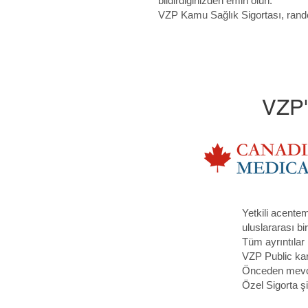
bildirdiğinizden emin olun:
VZP Kamu Sağlık Sigortası, rand
VZP'
Yetkili acente
uluslararası bi
Tüm ayrıntılar i
VZP Public kart
Önceden mevcu
Özel Sigorta ş