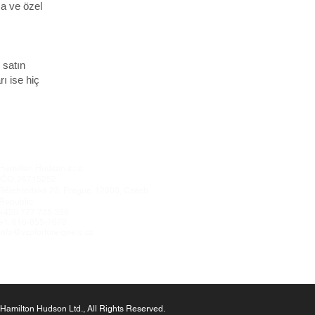
sa ve özel
 satın
rı ise hiç
Hamilton Hudson s.r.o.
IČO: 26715252
Bělehradská 23, Prague. 12000, Czech
Republic
+420 777 735 359
+1. 616-855-7670
info@vzpforforeigners.cz
Hamilton Hudson Ltd., All Rights Reserved.