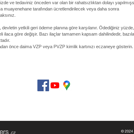
nizde ve tedaviniz önceden var olan bir rahatsızlıktan dolayı yapılmış
sa muayenehane tarafından ücretlendirilecek veya daha sonra
caksınız.
r, devletin yetkili geri ödeme planına göre karşılanır. Ödediğiniz yüzde,
eli ilaca göre değişir. Bazı ilaçlar tamamen kapsam dahilindedir, bazıla
adır.
n önce daima VZP veya PVZP kimlik kartınızı eczaneye gösterin.
lan Sorular
artları
licy
i Merkezleri
n
© 2024 