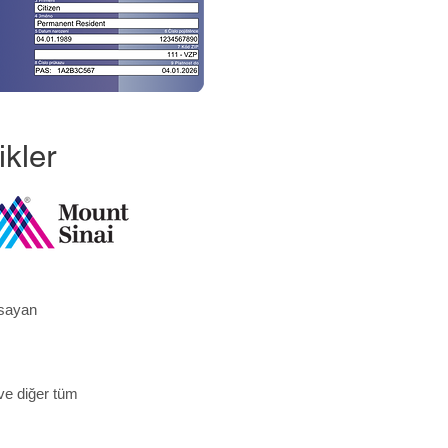
kler
psayan
e diğer tüm