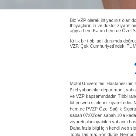
Biz VZP olarak ihtiyacınız olan do
İhtiyaçlarınızı ve doktor ziyaret
ağıyla hem Kamu hem de Özel Sağl
Kritik bir tıbbi acil durumda doğ
VZP, Çek Cumhuriyeti'ndeki TÜM H
Motol Üniversitesi Hastanesi'nin 
özel yabancılar departmanı, yaban
ve VZP kapsamındadır. Tıbbi ran
lütfen web sitelerini ziyaret edi
hem de PVZP Özel Sağlık Sigortas
sabah 07:00'den sabah 10'a kadar 
ziyareti planlayabilen yabancı has
Daha fazla bilgi için kendi web site
Toplu Taşıma: Son durak Nemocnic