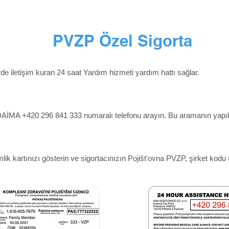
PVZP Özel Sigorta
rde iletişim kuran 24 saat Yardım hizmeti yardım hattı sağlar.
MA +420 296 841 333 numaralı telefonu arayın. Bu aramanın yapılma
ik kartınızı gösterin ve sigortacınızın Pojišt'ovna PVZP, şirket kodu