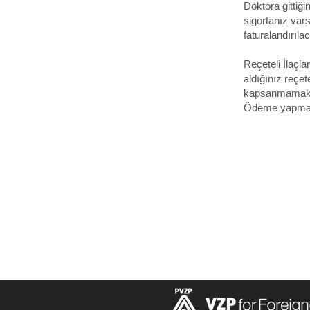
Doktora gittiği
sigortanız var
faturalandırıla
Reçeteli İlaçla
aldığınız reçet
kapsanmamakt
Ödeme yapmada
Öğrenciler
sıkça Soru
Formlar ve Bağlantılar
Kullanım Ş
Hastaneler ve Klinikler
Privacy Po
Hamilton Hudson
VZP Müşter
Hakkımızda
Bize Ulaşı