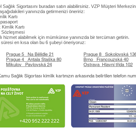
Sağlık Sigortasını buradan satın alabilirsiniz. VZP Müşteri Merkezini
şağıdakileri yanınızda getirmenizi öneririz:
lik Kartı
 pasaport
k Kimlik Kartı
n Sözleşmesi
lı hizmet alabilmek için mümkünse yanınızda bir tercüman getirin.
süresi en kısa olan bu 6 şubeyi öneriyoruz:
Prague 5 Na Bělidle 21
Prague 8 Sokolovská 13
Prague 4 Antala Staška 80
Brno Francouzská 40
Mikulov Pavlovská 24
Ostrava Hlavní třída 102
mu Sağlık Sigortası kimlik kartınızın arkasında belirtilen telefon numa