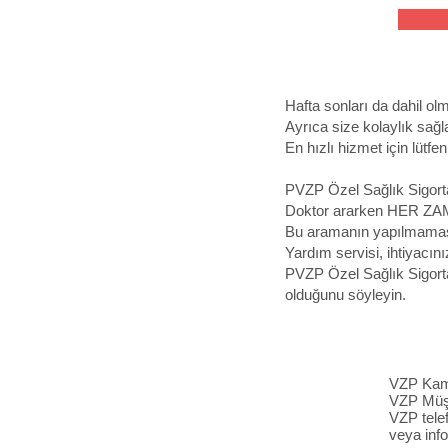
Hafta sonları da dahil o
Ayrıca size kolaylık sağl
En hızlı hizmet için lütf
PVZP Özel Sağlık Sigortas
Doktor ararken HER ZA
Bu aramanın yapılmaması, 
Yardım servisi, ihtiyacı
PVZP Özel Sağlık Sigortas
olduğunu söyleyin.
VZP Kamu
VZP Müşt
VZP tele
veya
inf