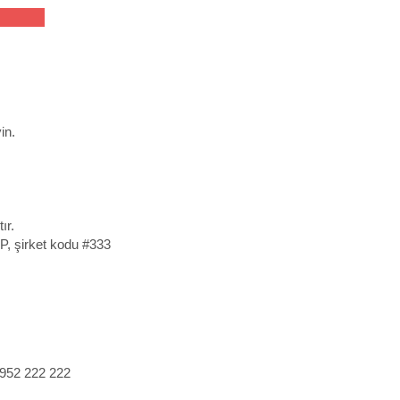
in.
ır.
ZP, şirket kodu #333
 952 222 222