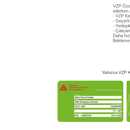
VZP Özel 
ederken a
- VZP Kim
- Geçerli
- Yerleşi
- Çalışa
Daha hız
Bekleme 
Yalnızca VZP Ka