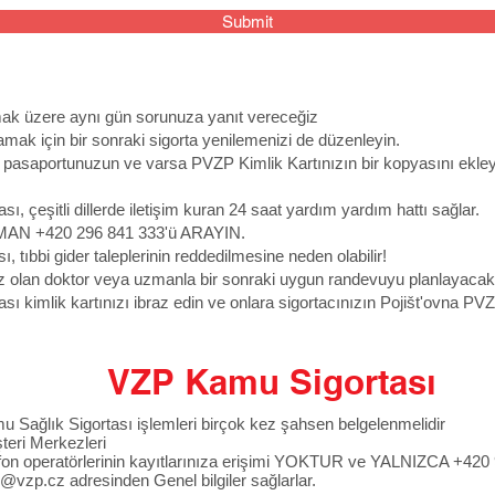
Submit
lmak üzere aynı gün sorunuza yanıt vereceğiz
amak için bir sonraki sigorta yenilemenizi de düzenleyin.
en pasaportunuzun ve varsa PVZP Kimlik Kartınızın bir kopyasını ekley
ı, çeşitli dillerde iletişim kuran 24 saat yardım yardım hattı sağlar.
MAN +420 296 841 333'ü ARAYIN.
tıbbi gider taleplerinin reddedilmesine neden olabilir!
nız olan doktor veya uzmanla bir sonraki uygun randevuyu planlayacakt
ı kimlik kartınızı ibraz edin ve onlara sigortacınızın Pojišt'ovna PV
VZP Kamu Sigortası
 Sağlık Sigortası işlemleri birçok kez şahsen belgelenmelidir
eri Merkezleri
fon operatörlerinin kayıtlarınıza erişimi YOKTUR ve YALNIZCA +420
o@vzp.cz
adresinden Genel bilgiler sağlarlar.